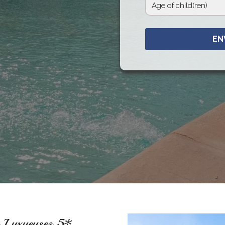
EN
as Luxueuses 5*