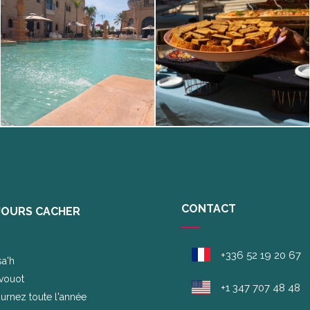
CONTACT
JOURS CACHER
+336 52 19 20 67
sa'h
vouot
+1 347 707 48 48
urnez toute l'année