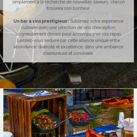
simplement à la recherche de nouvelles saveurs, chacun
trouvera son bonheur.
Un bar à vins prestigieux :
Sublimez votre expérience
culinaire avec une sélection de vins d’exception,
soigneusement choisis pour accompagner vos repas.
Laissez-vous séduire par cette alliance unique entre
abondance, diversité et excellence, dans une ambiance
chaleureuse et conviviale.