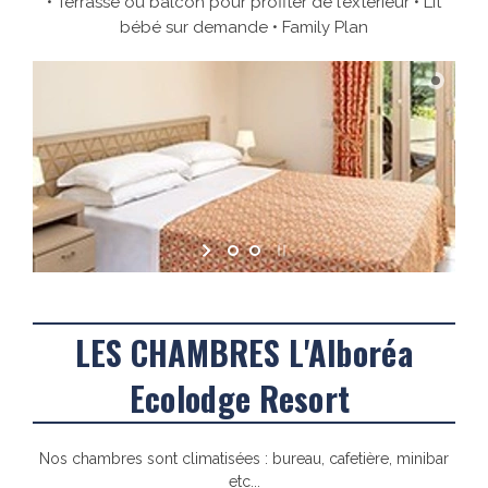
•
Terrasse ou balcon pour profiter de l’extérieur
•
Lit
bébé sur demande
•
Family Plan
LES CHAMBRES
L'Alboréa
Ecolodge Resort
Nos chambres sont climatisées : bureau, cafetière, minibar
etc...